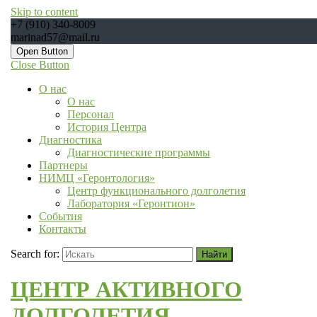
Skip to content
+7 (910) 340-8009
marinad57@mail.ru
Open Button
Close Button
О нас
О нас
Персонал
История Центра
Диагностика
Диагностические программы
Партнеры
НИМЦ «Геронтология»
Центр функционального долголетия
Лаборатория «Геронтион»
События
Контакты
Search for:
ЦЕНТР АКТИВНОГО
ДОЛГОЛЕТИЯ